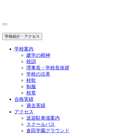
学校紹介・アクセス
学校案内
建学の精神
校訓
理事長・学校長挨拶
学校の沿革
校歌
制服
校章
合格実績
過去実績
アクセス
送迎駐車場案内
スクールバス
倉田学園グラウンド