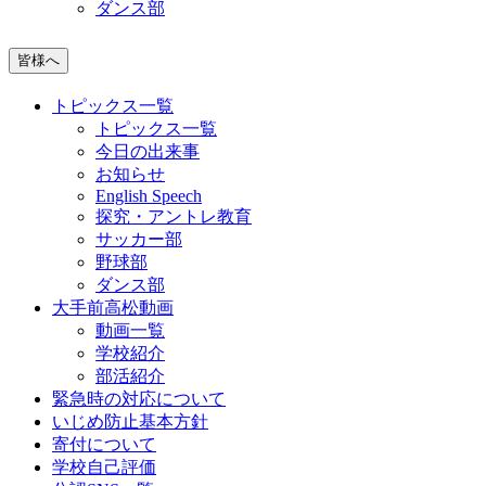
ダンス部
皆様へ
トピックス一覧
トピックス一覧
今日の出来事
お知らせ
English Speech
探究・アントレ教育
サッカー部
野球部
ダンス部
大手前高松動画
動画一覧
学校紹介
部活紹介
緊急時の対応について
いじめ防止基本方針
寄付について
学校自己評価