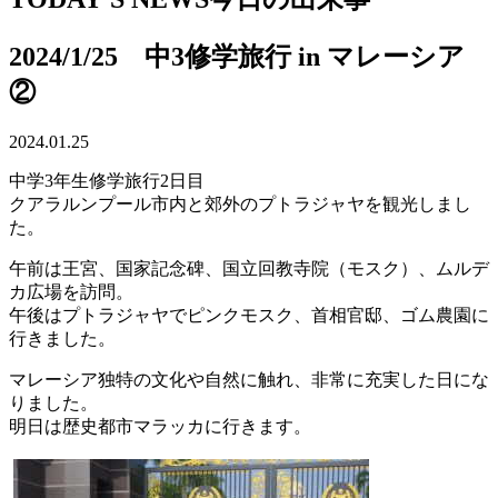
2024/1/25 中3修学旅行 in マレーシア
②
2024.01.25
中学3年生修学旅行2日目
クアラルンプール市内と郊外のプトラジャヤを観光しまし
た。
午前は王宮、国家記念碑、国立回教寺院（モスク）、ムルデ
カ広場を訪問。
午後はプトラジャヤでピンクモスク、首相官邸、ゴム農園に
行きました。
マレーシア独特の文化や自然に触れ、非常に充実した日にな
りました。
明日は歴史都市マラッカに行きます。