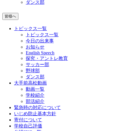
ダンス部
皆様へ
トピックス一覧
トピックス一覧
今日の出来事
お知らせ
English Speech
探究・アントレ教育
サッカー部
野球部
ダンス部
大手前高松動画
動画一覧
学校紹介
部活紹介
緊急時の対応について
いじめ防止基本方針
寄付について
学校自己評価