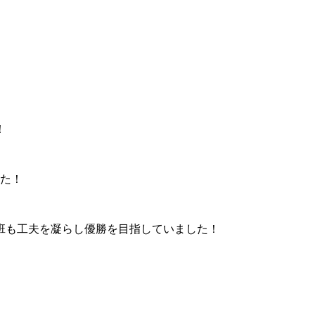
！
した！
班も工夫を凝らし優勝を目指していました！