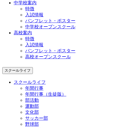
中学校案内
特徴
入試情報
パンフレット・ポスター
中学校オープンスクール
高校案内
特徴
入試情報
パンフレット・ポスター
高校オープンスクール
スクールライフ
スクールライフ
年間行事
年間行事（生徒版）
部活動
運動部
文化部
サッカー部
野球部