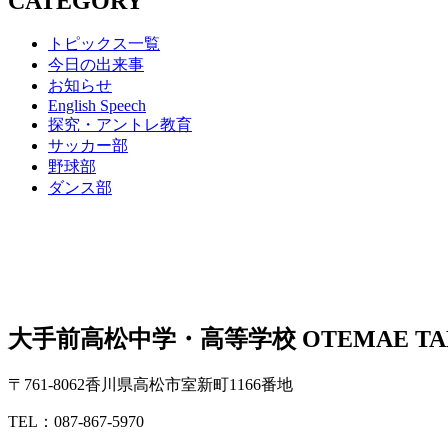
CATEGORY
トピックス一覧
今日の出来事
お知らせ
English Speech
探究・アントレ教育
サッカー部
野球部
ダンス部
大手前高松中学・高等学校
OTEMAE TA
〒761-8062香川県高松市室新町1166番地
TEL：087-867-5970