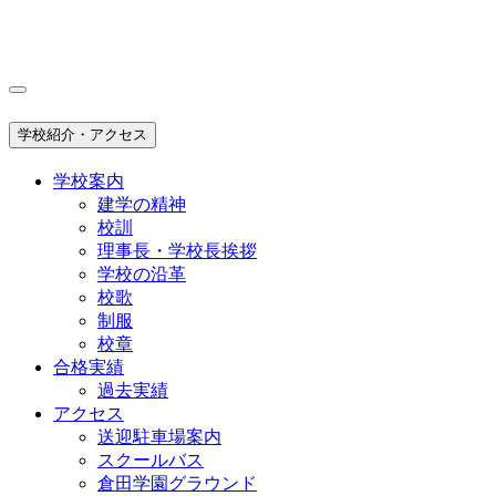
学校紹介・アクセス
学校案内
建学の精神
校訓
理事長・学校長挨拶
学校の沿革
校歌
制服
校章
合格実績
過去実績
アクセス
送迎駐車場案内
スクールバス
倉田学園グラウンド