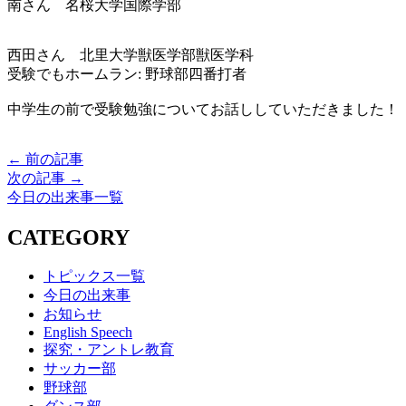
南さん 名桜大学国際学部
西田さん 北里大学獣医学部獣医学科
受験でもホームラン: 野球部四番打者
中学生の前で受験勉強についてお話ししていただきました！
← 前の記事
次の記事 →
今日の出来事一覧
CATEGORY
トピックス一覧
今日の出来事
お知らせ
English Speech
探究・アントレ教育
サッカー部
野球部