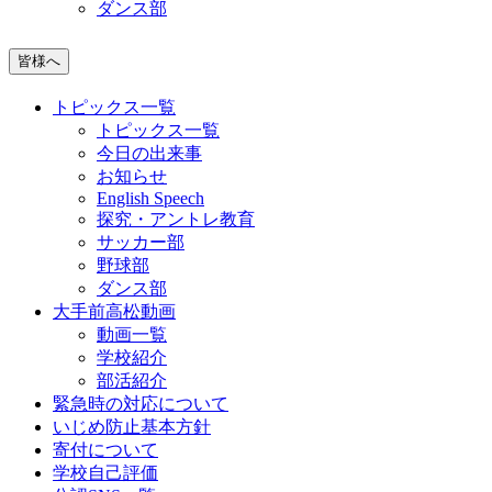
ダンス部
皆様へ
トピックス一覧
トピックス一覧
今日の出来事
お知らせ
English Speech
探究・アントレ教育
サッカー部
野球部
ダンス部
大手前高松動画
動画一覧
学校紹介
部活紹介
緊急時の対応について
いじめ防止基本方針
寄付について
学校自己評価