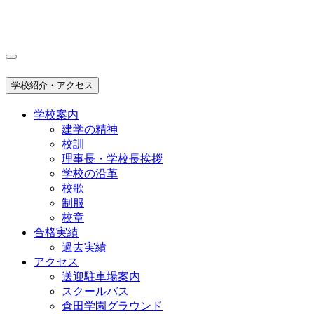
学校紹介・アクセス
学校案内
建学の精神
校訓
理事長・学校長挨拶
学校の沿革
校歌
制服
校章
合格実績
過去実績
アクセス
送迎駐車場案内
スクールバス
倉田学園グラウンド