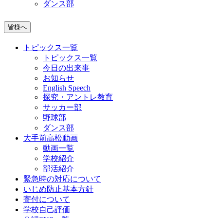
ダンス部
皆様へ
トピックス一覧
トピックス一覧
今日の出来事
お知らせ
English Speech
探究・アントレ教育
サッカー部
野球部
ダンス部
大手前高松動画
動画一覧
学校紹介
部活紹介
緊急時の対応について
いじめ防止基本方針
寄付について
学校自己評価