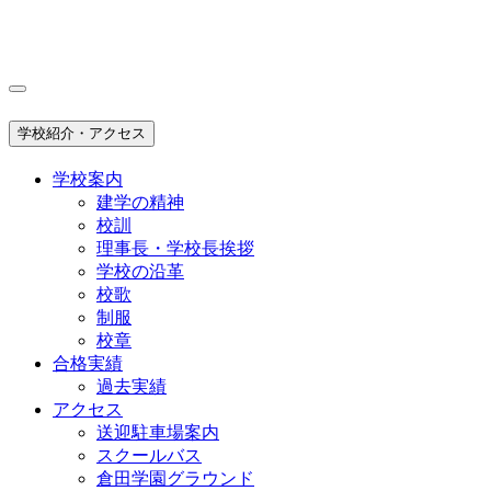
学校紹介・アクセス
学校案内
建学の精神
校訓
理事長・学校長挨拶
学校の沿革
校歌
制服
校章
合格実績
過去実績
アクセス
送迎駐車場案内
スクールバス
倉田学園グラウンド