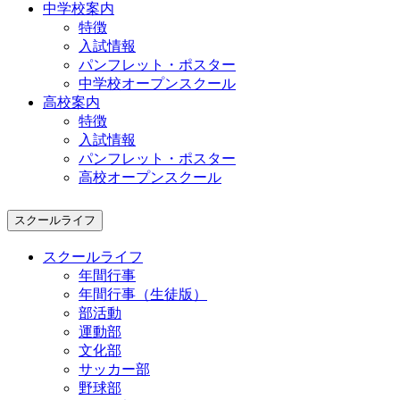
中学校案内
特徴
入試情報
パンフレット・ポスター
中学校オープンスクール
高校案内
特徴
入試情報
パンフレット・ポスター
高校オープンスクール
スクールライフ
スクールライフ
年間行事
年間行事（生徒版）
部活動
運動部
文化部
サッカー部
野球部