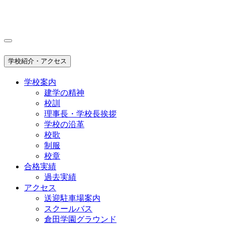
学校紹介・アクセス
学校案内
建学の精神
校訓
理事長・学校長挨拶
学校の沿革
校歌
制服
校章
合格実績
過去実績
アクセス
送迎駐車場案内
スクールバス
倉田学園グラウンド