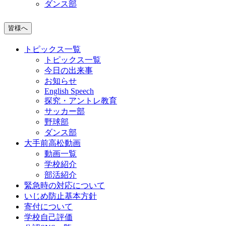
ダンス部
皆様へ
トピックス一覧
トピックス一覧
今日の出来事
お知らせ
English Speech
探究・アントレ教育
サッカー部
野球部
ダンス部
大手前高松動画
動画一覧
学校紹介
部活紹介
緊急時の対応について
いじめ防止基本方針
寄付について
学校自己評価