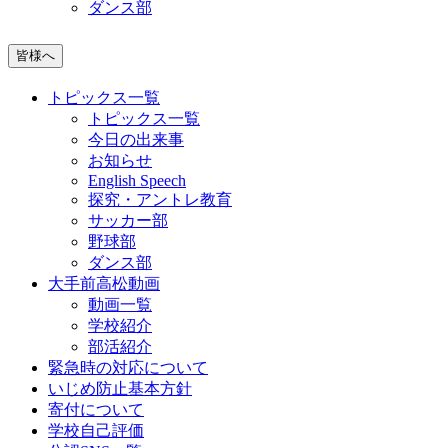
ダンス部
皆様へ
トピックス一覧
トピックス一覧
今日の出来事
お知らせ
English Speech
探究・アントレ教育
サッカー部
野球部
ダンス部
大手前高松動画
動画一覧
学校紹介
部活紹介
緊急時の対応について
いじめ防止基本方針
寄付について
学校自己評価