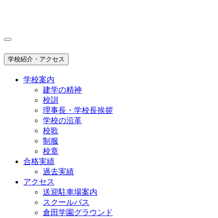
学校紹介・アクセス
学校案内
建学の精神
校訓
理事長・学校長挨拶
学校の沿革
校歌
制服
校章
合格実績
過去実績
アクセス
送迎駐車場案内
スクールバス
倉田学園グラウンド