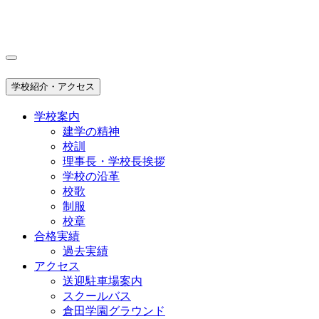
学校紹介・アクセス
学校案内
建学の精神
校訓
理事長・学校長挨拶
学校の沿革
校歌
制服
校章
合格実績
過去実績
アクセス
送迎駐車場案内
スクールバス
倉田学園グラウンド