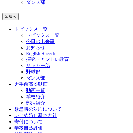
ダンス部
皆様へ
トピックス一覧
トピックス一覧
今日の出来事
お知らせ
English Speech
探究・アントレ教育
サッカー部
野球部
ダンス部
大手前高松動画
動画一覧
学校紹介
部活紹介
緊急時の対応について
いじめ防止基本方針
寄付について
学校自己評価