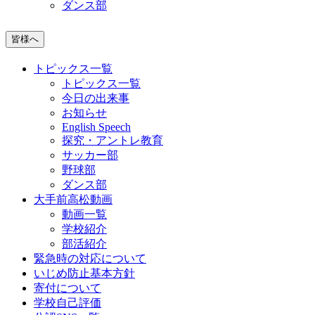
ダンス部
皆様へ
トピックス一覧
トピックス一覧
今日の出来事
お知らせ
English Speech
探究・アントレ教育
サッカー部
野球部
ダンス部
大手前高松動画
動画一覧
学校紹介
部活紹介
緊急時の対応について
いじめ防止基本方針
寄付について
学校自己評価