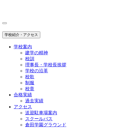
学校紹介・アクセス
学校案内
建学の精神
校訓
理事長・学校長挨拶
学校の沿革
校歌
制服
校章
合格実績
過去実績
アクセス
送迎駐車場案内
スクールバス
倉田学園グラウンド