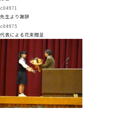
先生より謝辞
代表による花束贈呈