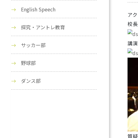
English Speech
アク
校長
探究・アントレ教育
講演
サッカー部
野球部
ダンス部
質疑