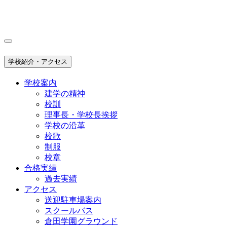
学校紹介・アクセス
学校案内
建学の精神
校訓
理事長・学校長挨拶
学校の沿革
校歌
制服
校章
合格実績
過去実績
アクセス
送迎駐車場案内
スクールバス
倉田学園グラウンド