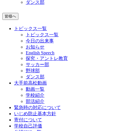
ダンス部
皆様へ
トピックス一覧
トピックス一覧
今日の出来事
お知らせ
English Speech
探究・アントレ教育
サッカー部
野球部
ダンス部
大手前高松動画
動画一覧
学校紹介
部活紹介
緊急時の対応について
いじめ防止基本方針
寄付について
学校自己評価