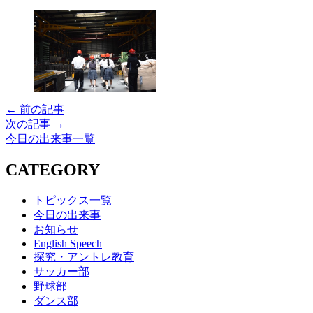
← 前の記事
次の記事 →
今日の出来事一覧
CATEGORY
トピックス一覧
今日の出来事
お知らせ
English Speech
探究・アントレ教育
サッカー部
野球部
ダンス部