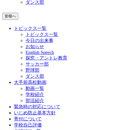
ダンス部
皆様へ
トピックス一覧
トピックス一覧
今日の出来事
お知らせ
English Speech
探究・アントレ教育
サッカー部
野球部
ダンス部
大手前高松動画
動画一覧
学校紹介
部活紹介
緊急時の対応について
いじめ防止基本方針
寄付について
学校自己評価