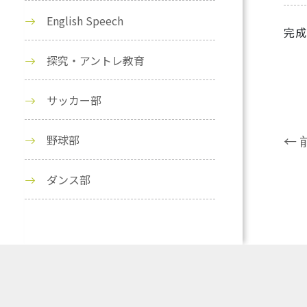
English Speech
完成
探究・アントレ教育
サッカー部
野球部
← 
ダンス部