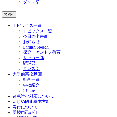
ダンス部
皆様へ
トピックス一覧
トピックス一覧
今日の出来事
お知らせ
English Speech
探究・アントレ教育
サッカー部
野球部
ダンス部
大手前高松動画
動画一覧
学校紹介
部活紹介
緊急時の対応について
いじめ防止基本方針
寄付について
学校自己評価