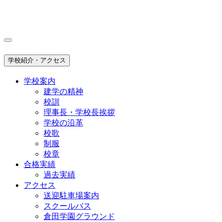
学校紹介・アクセス
学校案内
建学の精神
校訓
理事長・学校長挨拶
学校の沿革
校歌
制服
校章
合格実績
過去実績
アクセス
送迎駐車場案内
スクールバス
倉田学園グラウンド