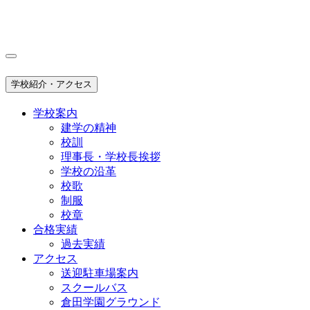
学校紹介・アクセス
学校案内
建学の精神
校訓
理事長・学校長挨拶
学校の沿革
校歌
制服
校章
合格実績
過去実績
アクセス
送迎駐車場案内
スクールバス
倉田学園グラウンド