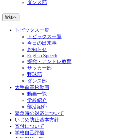
ダンス部
皆様へ
トピックス一覧
トピックス一覧
今日の出来事
お知らせ
English Speech
探究・アントレ教育
サッカー部
野球部
ダンス部
大手前高松動画
動画一覧
学校紹介
部活紹介
緊急時の対応について
いじめ防止基本方針
寄付について
学校自己評価