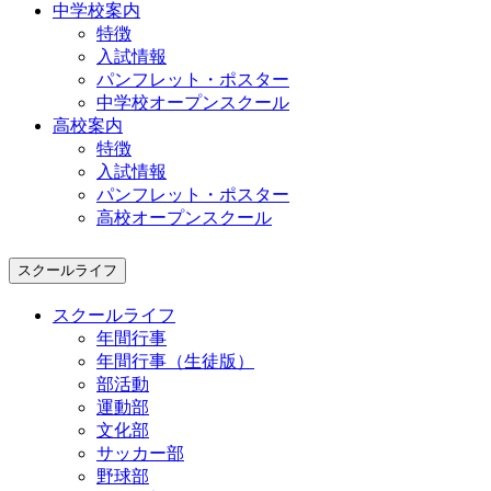
中学校案内
特徴
入試情報
パンフレット・ポスター
中学校オープンスクール
高校案内
特徴
入試情報
パンフレット・ポスター
高校オープンスクール
スクールライフ
スクールライフ
年間行事
年間行事（生徒版）
部活動
運動部
文化部
サッカー部
野球部