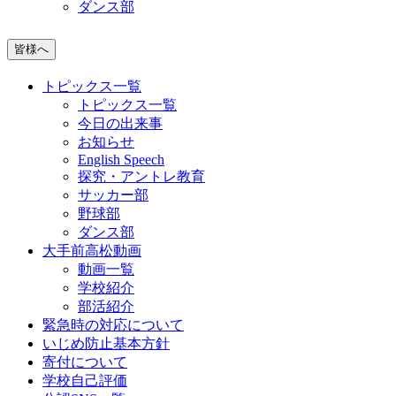
ダンス部
皆様へ
トピックス一覧
トピックス一覧
今日の出来事
お知らせ
English Speech
探究・アントレ教育
サッカー部
野球部
ダンス部
大手前高松動画
動画一覧
学校紹介
部活紹介
緊急時の対応について
いじめ防止基本方針
寄付について
学校自己評価