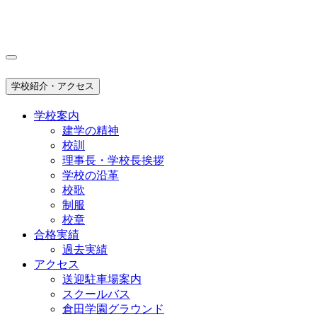
学校紹介・アクセス
学校案内
建学の精神
校訓
理事長・学校長挨拶
学校の沿革
校歌
制服
校章
合格実績
過去実績
アクセス
送迎駐車場案内
スクールバス
倉田学園グラウンド