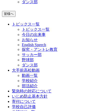
ダンス部
皆様へ
トピックス一覧
トピックス一覧
今日の出来事
お知らせ
English Speech
探究・アントレ教育
サッカー部
野球部
ダンス部
大手前高松動画
動画一覧
学校紹介
部活紹介
緊急時の対応について
いじめ防止基本方針
寄付について
学校自己評価