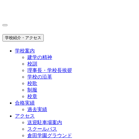
学校紹介・アクセス
学校案内
建学の精神
校訓
理事長・学校長挨拶
学校の沿革
校歌
制服
校章
合格実績
過去実績
アクセス
送迎駐車場案内
スクールバス
倉田学園グラウンド