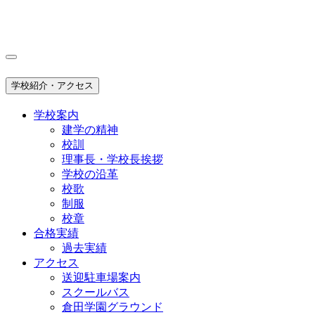
学校紹介・アクセス
学校案内
建学の精神
校訓
理事長・学校長挨拶
学校の沿革
校歌
制服
校章
合格実績
過去実績
アクセス
送迎駐車場案内
スクールバス
倉田学園グラウンド