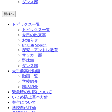
ダンス部
皆様へ
トピックス一覧
トピックス一覧
今日の出来事
お知らせ
English Speech
探究・アントレ教育
サッカー部
野球部
ダンス部
大手前高松動画
動画一覧
学校紹介
部活紹介
緊急時の対応について
いじめ防止基本方針
寄付について
学校自己評価