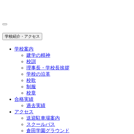
学校紹介・アクセス
学校案内
建学の精神
校訓
理事長・学校長挨拶
学校の沿革
校歌
制服
校章
合格実績
過去実績
アクセス
送迎駐車場案内
スクールバス
倉田学園グラウンド