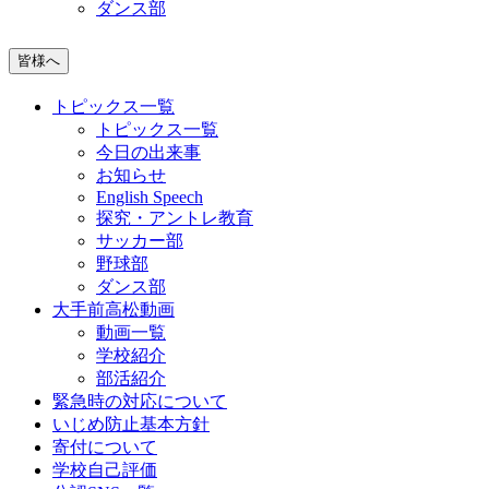
ダンス部
皆様へ
トピックス一覧
トピックス一覧
今日の出来事
お知らせ
English Speech
探究・アントレ教育
サッカー部
野球部
ダンス部
大手前高松動画
動画一覧
学校紹介
部活紹介
緊急時の対応について
いじめ防止基本方針
寄付について
学校自己評価