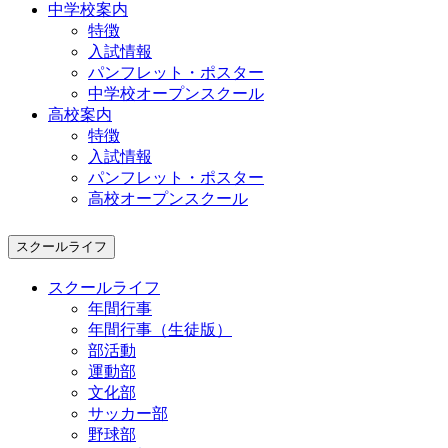
中学校案内
特徴
入試情報
パンフレット・ポスター
中学校オープンスクール
高校案内
特徴
入試情報
パンフレット・ポスター
高校オープンスクール
スクールライフ
スクールライフ
年間行事
年間行事（生徒版）
部活動
運動部
文化部
サッカー部
野球部