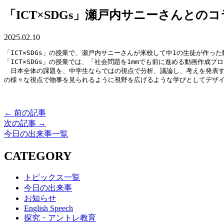
「ICT×SDGs」瀬戸内サニーさんとの
2025.02.10
「ICT×SDGs」の授業で、瀬戸内サニーさんが来校して中1の生徒が作
「ICT×SDGs」の授業では、「社会問題を1mmでも前に進める動画作
　日本全体の課題を、中学生ならではの視点で分析、議論し、考えを発表す
の様々な視点で物事を見られるように視野を広げるような学びとしてデザ
← 前の記事
次の記事 →
今日の出来事一覧
CATEGORY
トピックス一覧
今日の出来事
お知らせ
English Speech
探究・アントレ教育