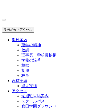
学校紹介・アクセス
学校案内
建学の精神
校訓
理事長・学校長挨拶
学校の沿革
校歌
制服
校章
合格実績
過去実績
アクセス
送迎駐車場案内
スクールバス
倉田学園グラウンド