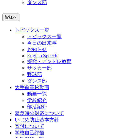
ダンス部
皆様へ
トピックス一覧
トピックス一覧
今日の出来事
お知らせ
English Speech
探究・アントレ教育
サッカー部
野球部
ダンス部
大手前高松動画
動画一覧
学校紹介
部活紹介
緊急時の対応について
いじめ防止基本方針
寄付について
学校自己評価