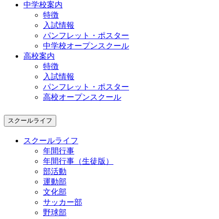
中学校案内
特徴
入試情報
パンフレット・ポスター
中学校オープンスクール
高校案内
特徴
入試情報
パンフレット・ポスター
高校オープンスクール
スクールライフ
スクールライフ
年間行事
年間行事（生徒版）
部活動
運動部
文化部
サッカー部
野球部