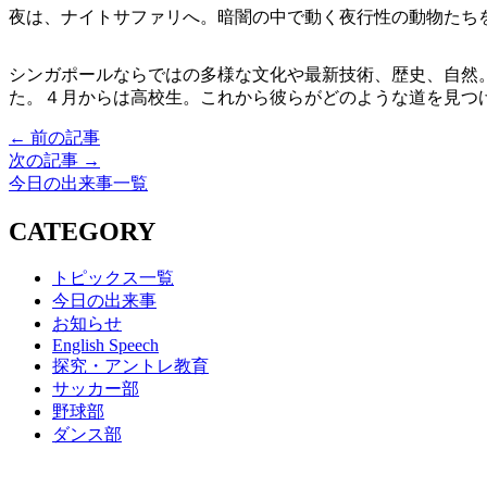
夜は、ナイトサファリへ。暗闇の中で動く夜行性の動物たち
シンガポールならではの多様な文化や最新技術、歴史、自然
た。４月からは高校生。これから彼らがどのような道を見つ
← 前の記事
次の記事 →
今日の出来事一覧
CATEGORY
トピックス一覧
今日の出来事
お知らせ
English Speech
探究・アントレ教育
サッカー部
野球部
ダンス部