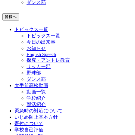
ダンス部
皆様へ
トピックス一覧
トピックス一覧
今日の出来事
お知らせ
English Speech
探究・アントレ教育
サッカー部
野球部
ダンス部
大手前高松動画
動画一覧
学校紹介
部活紹介
緊急時の対応について
いじめ防止基本方針
寄付について
学校自己評価