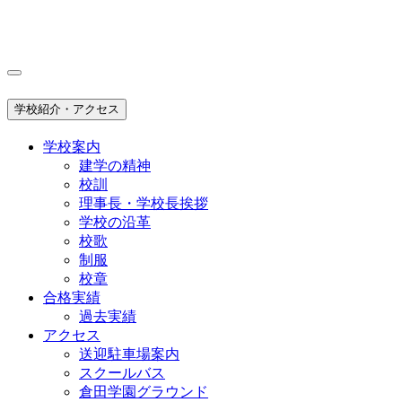
学校紹介・アクセス
学校案内
建学の精神
校訓
理事長・学校長挨拶
学校の沿革
校歌
制服
校章
合格実績
過去実績
アクセス
送迎駐車場案内
スクールバス
倉田学園グラウンド