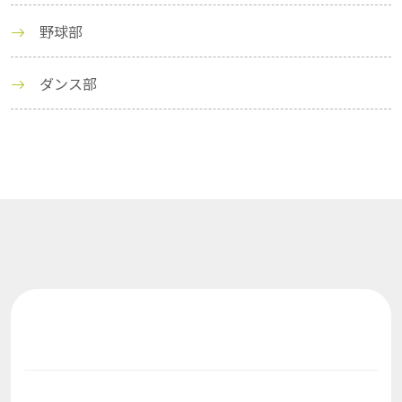
野球部
ダンス部