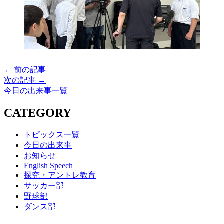
← 前の記事
次の記事 →
今日の出来事一覧
CATEGORY
トピックス一覧
今日の出来事
お知らせ
English Speech
探究・アントレ教育
サッカー部
野球部
ダンス部