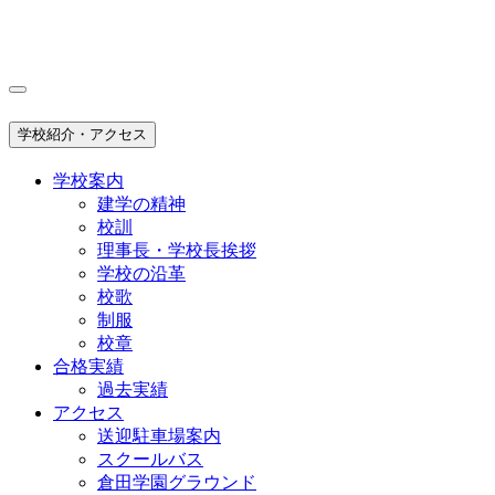
学校紹介・アクセス
学校案内
建学の精神
校訓
理事長・学校長挨拶
学校の沿革
校歌
制服
校章
合格実績
過去実績
アクセス
送迎駐車場案内
スクールバス
倉田学園グラウンド