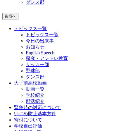
ダンス部
皆様へ
トピックス一覧
トピックス一覧
今日の出来事
お知らせ
English Speech
探究・アントレ教育
サッカー部
野球部
ダンス部
大手前高松動画
動画一覧
学校紹介
部活紹介
緊急時の対応について
いじめ防止基本方針
寄付について
学校自己評価