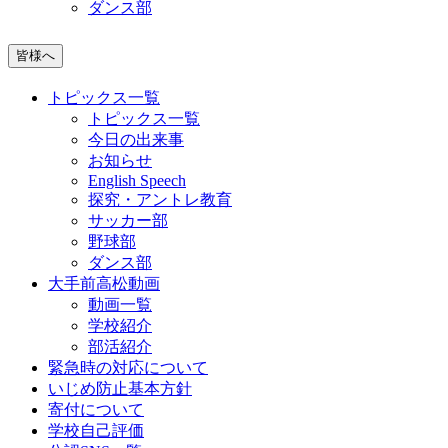
ダンス部
皆様へ
トピックス一覧
トピックス一覧
今日の出来事
お知らせ
English Speech
探究・アントレ教育
サッカー部
野球部
ダンス部
大手前高松動画
動画一覧
学校紹介
部活紹介
緊急時の対応について
いじめ防止基本方針
寄付について
学校自己評価