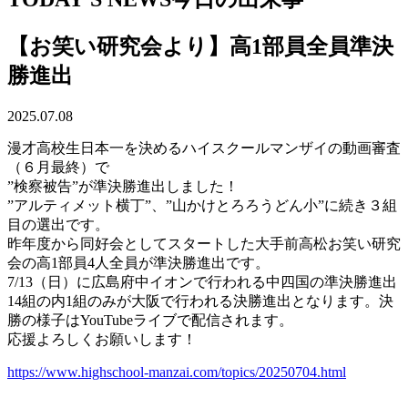
【お笑い研究会より】高1部員全員準決
勝進出
2025.07.08
漫才高校生日本一を決めるハイスクールマンザイの動画審査
（６月最終）で
”検察被告”が準決勝進出しました！
”アルティメット横丁”、”山かけとろろうどん小”に続き３組
目の選出です。
昨年度から同好会としてスタートした大手前高松お笑い研究
会の高1部員4人全員が準決勝進出です。
7/13（日）に広島府中イオンで行われる中四国の準決勝進出
14組の内1組のみが大阪で行われる決勝進出となります。決
勝の様子はYouTubeライブで配信されます。
応援よろしくお願いします！
https://www.highschool-manzai.com/topics/20250704.html