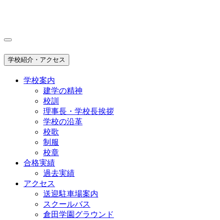
学校紹介・アクセス
学校案内
建学の精神
校訓
理事長・学校長挨拶
学校の沿革
校歌
制服
校章
合格実績
過去実績
アクセス
送迎駐車場案内
スクールバス
倉田学園グラウンド