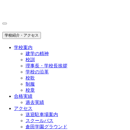
学校紹介・アクセス
学校案内
建学の精神
校訓
理事長・学校長挨拶
学校の沿革
校歌
制服
校章
合格実績
過去実績
アクセス
送迎駐車場案内
スクールバス
倉田学園グラウンド