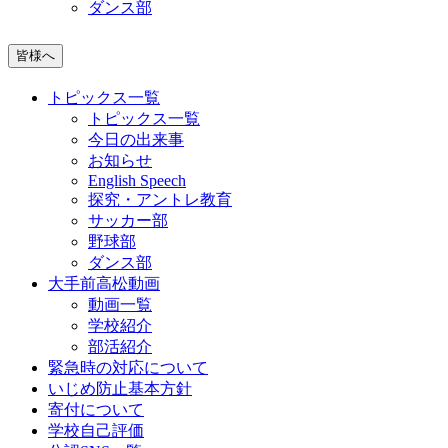
ダンス部
皆様へ
トピックス一覧
トピックス一覧
今日の出来事
お知らせ
English Speech
探究・アントレ教育
サッカー部
野球部
ダンス部
大手前高松動画
動画一覧
学校紹介
部活紹介
緊急時の対応について
いじめ防止基本方針
寄付について
学校自己評価