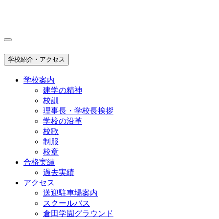
学校紹介・アクセス
学校案内
建学の精神
校訓
理事長・学校長挨拶
学校の沿革
校歌
制服
校章
合格実績
過去実績
アクセス
送迎駐車場案内
スクールバス
倉田学園グラウンド