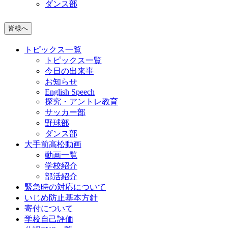
ダンス部
皆様へ
トピックス一覧
トピックス一覧
今日の出来事
お知らせ
English Speech
探究・アントレ教育
サッカー部
野球部
ダンス部
大手前高松動画
動画一覧
学校紹介
部活紹介
緊急時の対応について
いじめ防止基本方針
寄付について
学校自己評価