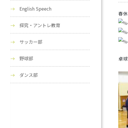
English Speech
春休
探究・アントレ教育
サッカー部
野球部
卓球
ダンス部