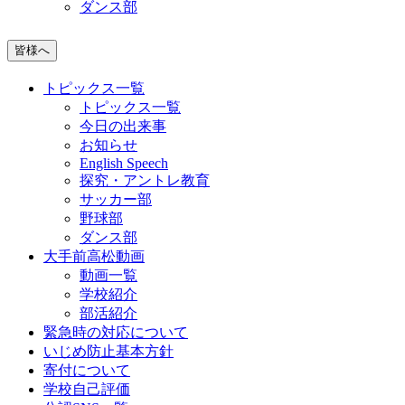
ダンス部
皆様へ
トピックス一覧
トピックス一覧
今日の出来事
お知らせ
English Speech
探究・アントレ教育
サッカー部
野球部
ダンス部
大手前高松動画
動画一覧
学校紹介
部活紹介
緊急時の対応について
いじめ防止基本方針
寄付について
学校自己評価