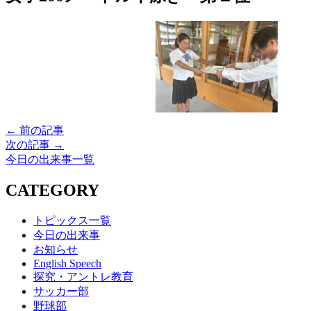
← 前の記事
次の記事 →
今日の出来事一覧
CATEGORY
トピックス一覧
今日の出来事
お知らせ
English Speech
探究・アントレ教育
サッカー部
野球部