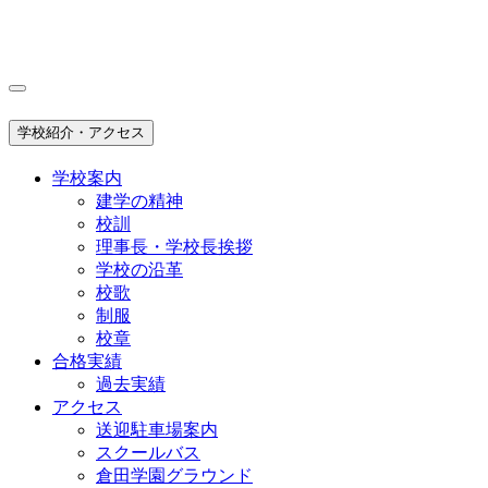
学校紹介・アクセス
学校案内
建学の精神
校訓
理事長・学校長挨拶
学校の沿革
校歌
制服
校章
合格実績
過去実績
アクセス
送迎駐車場案内
スクールバス
倉田学園グラウンド