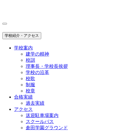
学校紹介・アクセス
学校案内
建学の精神
校訓
理事長・学校長挨拶
学校の沿革
校歌
制服
校章
合格実績
過去実績
アクセス
送迎駐車場案内
スクールバス
倉田学園グラウンド