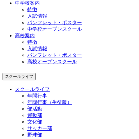
中学校案内
特徴
入試情報
パンフレット・ポスター
中学校オープンスクール
高校案内
特徴
入試情報
パンフレット・ポスター
高校オープンスクール
スクールライフ
スクールライフ
年間行事
年間行事（生徒版）
部活動
運動部
文化部
サッカー部
野球部