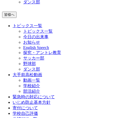
ダンス部
皆様へ
トピックス一覧
トピックス一覧
今日の出来事
お知らせ
English Speech
探究・アントレ教育
サッカー部
野球部
ダンス部
大手前高松動画
動画一覧
学校紹介
部活紹介
緊急時の対応について
いじめ防止基本方針
寄付について
学校自己評価