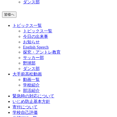
ダンス部
皆様へ
トピックス一覧
トピックス一覧
今日の出来事
お知らせ
English Speech
探究・アントレ教育
サッカー部
野球部
ダンス部
大手前高松動画
動画一覧
学校紹介
部活紹介
緊急時の対応について
いじめ防止基本方針
寄付について
学校自己評価