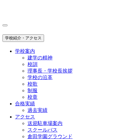
学校紹介・アクセス
学校案内
建学の精神
校訓
理事長・学校長挨拶
学校の沿革
校歌
制服
校章
合格実績
過去実績
アクセス
送迎駐車場案内
スクールバス
倉田学園グラウンド