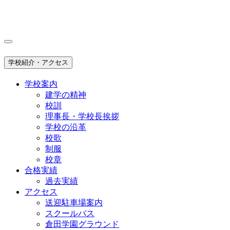
学校紹介・アクセス
学校案内
建学の精神
校訓
理事長・学校長挨拶
学校の沿革
校歌
制服
校章
合格実績
過去実績
アクセス
送迎駐車場案内
スクールバス
倉田学園グラウンド