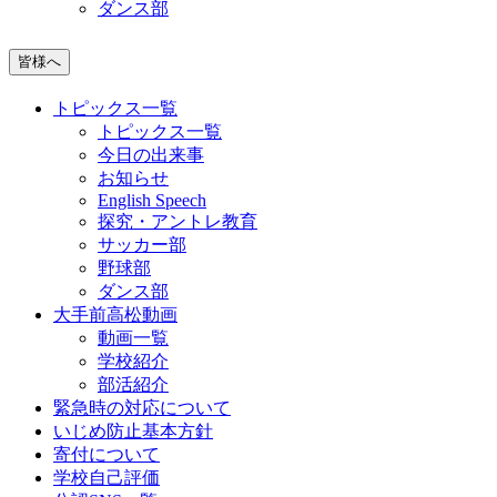
ダンス部
皆様へ
トピックス一覧
トピックス一覧
今日の出来事
お知らせ
English Speech
探究・アントレ教育
サッカー部
野球部
ダンス部
大手前高松動画
動画一覧
学校紹介
部活紹介
緊急時の対応について
いじめ防止基本方針
寄付について
学校自己評価