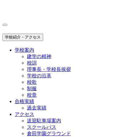
学校紹介・アクセス
学校案内
建学の精神
校訓
理事長・学校長挨拶
学校の沿革
校歌
制服
校章
合格実績
過去実績
アクセス
送迎駐車場案内
スクールバス
倉田学園グラウンド