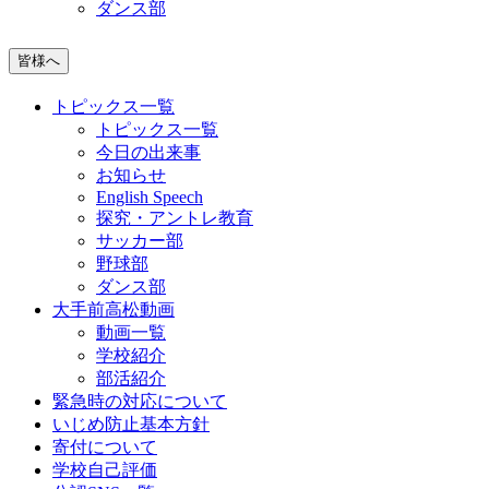
ダンス部
皆様へ
トピックス一覧
トピックス一覧
今日の出来事
お知らせ
English Speech
探究・アントレ教育
サッカー部
野球部
ダンス部
大手前高松動画
動画一覧
学校紹介
部活紹介
緊急時の対応について
いじめ防止基本方針
寄付について
学校自己評価