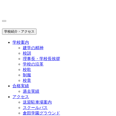
学校紹介・アクセス
学校案内
建学の精神
校訓
理事長・学校長挨拶
学校の沿革
校歌
制服
校章
合格実績
過去実績
アクセス
送迎駐車場案内
スクールバス
倉田学園グラウンド