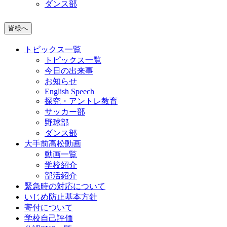
ダンス部
皆様へ
トピックス一覧
トピックス一覧
今日の出来事
お知らせ
English Speech
探究・アントレ教育
サッカー部
野球部
ダンス部
大手前高松動画
動画一覧
学校紹介
部活紹介
緊急時の対応について
いじめ防止基本方針
寄付について
学校自己評価