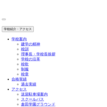
学校紹介・アクセス
学校案内
建学の精神
校訓
理事長・学校長挨拶
学校の沿革
校歌
制服
校章
合格実績
過去実績
アクセス
送迎駐車場案内
スクールバス
倉田学園グラウンド