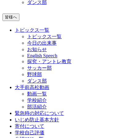
ダンス部
皆様へ
トピックス一覧
トピックス一覧
今日の出来事
お知らせ
English Speech
探究・アントレ教育
サッカー部
野球部
ダンス部
大手前高松動画
動画一覧
学校紹介
部活紹介
緊急時の対応について
いじめ防止基本方針
寄付について
学校自己評価