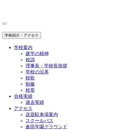
学校紹介・アクセス
学校案内
建学の精神
校訓
理事長・学校長挨拶
学校の沿革
校歌
制服
校章
合格実績
過去実績
アクセス
送迎駐車場案内
スクールバス
倉田学園グラウンド