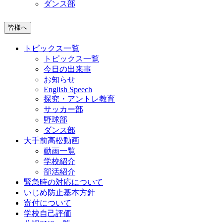
ダンス部
皆様へ
トピックス一覧
トピックス一覧
今日の出来事
お知らせ
English Speech
探究・アントレ教育
サッカー部
野球部
ダンス部
大手前高松動画
動画一覧
学校紹介
部活紹介
緊急時の対応について
いじめ防止基本方針
寄付について
学校自己評価