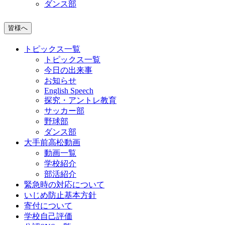
ダンス部
皆様へ
トピックス一覧
トピックス一覧
今日の出来事
お知らせ
English Speech
探究・アントレ教育
サッカー部
野球部
ダンス部
大手前高松動画
動画一覧
学校紹介
部活紹介
緊急時の対応について
いじめ防止基本方針
寄付について
学校自己評価