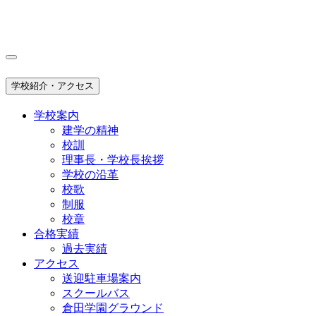
学校紹介・アクセス
学校案内
建学の精神
校訓
理事長・学校長挨拶
学校の沿革
校歌
制服
校章
合格実績
過去実績
アクセス
送迎駐車場案内
スクールバス
倉田学園グラウンド