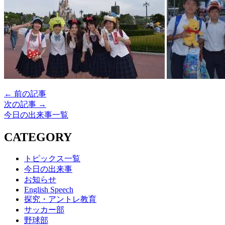
← 前の記事
次の記事 →
今日の出来事一覧
CATEGORY
トピックス一覧
今日の出来事
お知らせ
English Speech
探究・アントレ教育
サッカー部
野球部