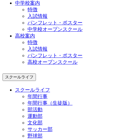
中学校案内
特徴
入試情報
パンフレット・ポスター
中学校オープンスクール
高校案内
特徴
入試情報
パンフレット・ポスター
高校オープンスクール
スクールライフ
スクールライフ
年間行事
年間行事（生徒版）
部活動
運動部
文化部
サッカー部
野球部