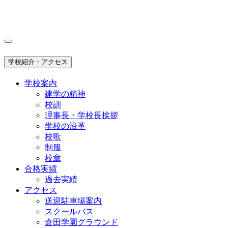
学校紹介・アクセス
学校案内
建学の精神
校訓
理事長・学校長挨拶
学校の沿革
校歌
制服
校章
合格実績
過去実績
アクセス
送迎駐車場案内
スクールバス
倉田学園グラウンド