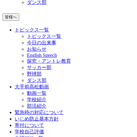
ダンス部
皆様へ
トピックス一覧
トピックス一覧
今日の出来事
お知らせ
English Speech
探究・アントレ教育
サッカー部
野球部
ダンス部
大手前高松動画
動画一覧
学校紹介
部活紹介
緊急時の対応について
いじめ防止基本方針
寄付について
学校自己評価