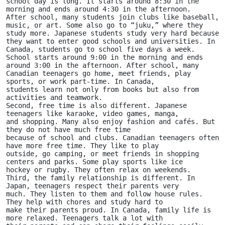
school day is long. It starts around 8:30 in the 
morning and ends around 4:30 in the afternoon.
After school, many students join clubs like baseball, 
music, or art. Some also go to “juku,” where they 
study more. Japanese students study very hard because 
they want to enter good schools and universities. In 
Canada, students go to school five days a week. 
School starts around 9:00 in the morning and ends 
around 3:00 in the afternoon. After school, many
Canadian teenagers go home, meet friends, play 
sports, or work part-time. In Canada,
students learn not only from books but also from 
activities and teamwork.
Second, free time is also different. Japanese 
teenagers like karaoke, video games, manga,
and shopping. Many also enjoy fashion and cafés. But 
they do not have much free time
because of school and clubs. Canadian teenagers often 
have more free time. They like to play
outside, go camping, or meet friends in shopping 
centers and parks. Some play sports like ice
hockey or rugby. They often relax on weekends.
Third, the family relationship is different. In 
Japan, teenagers respect their parents very
much. They listen to them and follow house rules. 
They help with chores and study hard to
make their parents proud. In Canada, family life is 
more relaxed. Teenagers talk a lot with