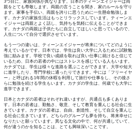
3つ目に、家族関係が異なります。日本のティーンエイジャーは両
親をとても尊敬します。両親の言うことを聞き、家のルールを守り
ます。家事を手伝い、両親を誇りに思うために一生懸命勉強しま
す。カナダの家族生活はもっとリラックスしています。ティーンエ
イジャーは両親とよく話し、気持ちを気軽に伝えることができま
す。カナダの両親は子供たちに自立してほしいと思っているので、
人生について自分で選択させています。
もう一つの違いは、ティーンエイジャーが将来についてどのように
考えているかです。日本では、学生は良い大学に入るために試験勉
強に励みます。学校で良い成績を取れば良い仕事に就けると信じて
いるため、日本の若者の中にはストレスを感じている人もいます。
カナダでは、学生は様々な進路を選ぶことができます。大学や短大
に進学したり、専門学校に通ったりできます。中には「フリーイヤ
ー」と呼ばれる1年間の休暇を利用して旅行や仕事をし、その後さ
らに勉強を続ける学生もいます。カナダの学生は、何歳でも大学に
進学できます。
日本とカナダの若者はそれぞれ違いますが、共通点も多くありま
す。日本の若者は、勤勉さ、敬意、そして教育を重んじる社会に生
きています。カナダの若者は、自由、創造性、そして自立を重んじ
る社会に生きています。どちらのグループも夢を持ち、将来幸せに
なりたいと願っています。異なる文化の中で、何が共通していて、
何が違うのかを知ることは、とても興味深いことです。