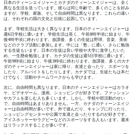
日本のティーンエイジャーとカナダのティーンエイジャーは、全く
異なる生活を送っています。彼らは同じ年齢で、多くのことを好み
ますが、学校、家族、そして自由時間は異なります。これらの違い
は、それぞれの国の文化と伝統に起因しています。
まず、学校生活は大きく異なります。日本のティーンエイジャーは
週6日学校に通います。学校生活は長く、午前8時半頃に始まり、午
後4時半頃に終わります。放課後、多くの生徒は野球、音楽、美術
などのクラブ活動に参加します。中には「塾」に通い、さらに勉強
する生徒もいます。日本の生徒は良い学校や大学に進学したいた
め、一生懸命勉強します。カナダの生徒は週5日学校に通います。
午前9時頃に始まり、午後3時頃に終わります。放課後、多くのカナ
ダのティーンエイジャーは家に帰り、友達と会ったり、スポーツを
したり、アルバイトをしたりします。カナダでは、生徒たちは本だ
けでなく、活動やチームワークからも学びます。
次に、自由時間も異なります。日本のティーンエイジャーはカラオ
ケ、ビデオゲーム、漫画、ショッピングが好きです。ファッション
やカフェを楽しむ人も多くいます。しかし、学校や部活動のせい
で、自由時間はあまりありません。一方、カナダのティーンエイジ
ャーは自由時間が多いです。外で遊んだり、キャンプに行ったり、
ショッピングセンターや公園で友達と会ったりするのが好きです。
アイスホッケーやラグビーなどのスポーツをする人もいます。週末
はリラックスすることが多いです。