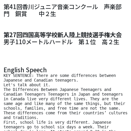
第41回香川ジュニア音楽コンクール 声楽部
門 銅賞 中２生
第27回四国高等学校新人陸上競技選手権大会
男子110メートルハードル 第１位 高２生
English Speech
KEY SENTENCE: There are some differences between 
Japanese and Canadian teenagers.
Let's talk about it.
The Differences Between Japanese Teenagers and 
Canadian Teenagers Teenagers in Japan and teenagers 
in Canada live very different lives. They are the 
same age and like many of the same things, but their 
schools, families, and free time are not the same.
These differences come from their countries’ cultures 
and traditions.
First, school life is very different. Japanese 
teenagers go to school six days a week. Their