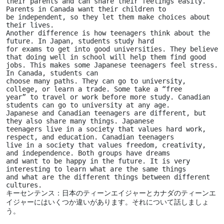
their parents and can share their feelings easily. 
Parents in Canada want their children to
be independent, so they let them make choices about 
their lives.
Another difference is how teenagers think about the 
future. In Japan, students study hard
for exams to get into good universities. They believe 
that doing well in school will help them find good 
jobs. This makes some Japanese teenagers feel stress. 
In Canada, students can
choose many paths. They can go to university, 
college, or learn a trade. Some take a “free
year” to travel or work before more study. Canadian 
students can go to university at any age.
Japanese and Canadian teenagers are different, but 
they also share many things. Japanese
teenagers live in a society that values hard work, 
respect, and education. Canadian teenagers
live in a society that values freedom, creativity, 
and independence. Both groups have dreams
and want to be happy in the future. It is very 
interesting to learn what are the same things
and what are the different things between different 
cultures.
キーセンテンス：日本のティーンエイジャーとカナダのティーンエ
イジャーにはいくつか違いがあります。それについて話しましょ
う。