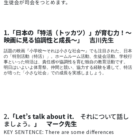
生徒会が司会をつとめます。
1.「
日本の「特活（トッカツ）」が育む力！〜
映画に見る協調性と成長〜
」 吉川先生
話題の映画『小学校〜それは小さな社会〜』でも注目された、日本
の「特別活動（特活）」。ホームルーム活動、生徒会活動、学校行
事といった特活は、責任感や協調性を育む独自の教育活動です。
明日はいよいよ体育祭。仲間と競い、協力する経験を通して、特活
が培った「小さな社会」での成長を実感しましょう。
2
.
「Let’s talk about it.
それについて話し
ましょう。
」 マーク先生
KEY SENTENCE: There are some differences