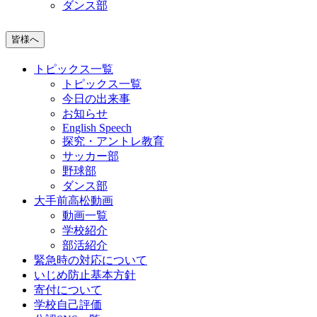
ダンス部
皆様へ
トピックス一覧
トピックス一覧
今日の出来事
お知らせ
English Speech
探究・アントレ教育
サッカー部
野球部
ダンス部
大手前高松動画
動画一覧
学校紹介
部活紹介
緊急時の対応について
いじめ防止基本方針
寄付について
学校自己評価