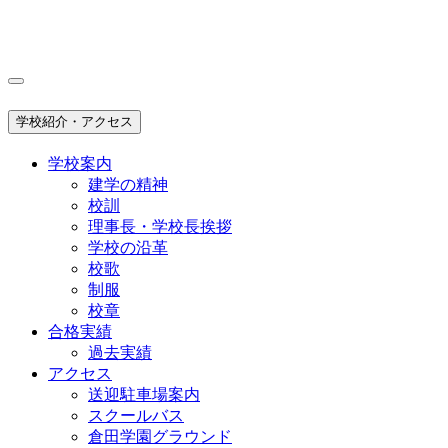
学校紹介・アクセス
学校案内
建学の精神
校訓
理事長・学校長挨拶
学校の沿革
校歌
制服
校章
合格実績
過去実績
アクセス
送迎駐車場案内
スクールバス
倉田学園グラウンド