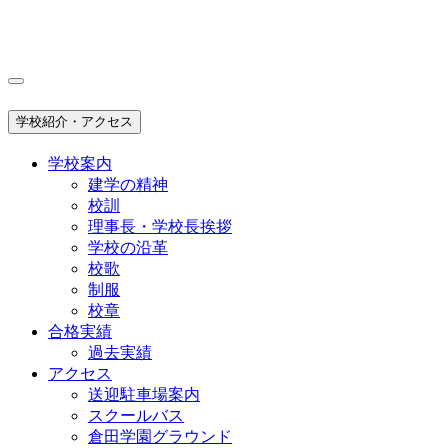
学校紹介・アクセス
学校案内
建学の精神
校訓
理事長・学校長挨拶
学校の沿革
校歌
制服
校章
合格実績
過去実績
アクセス
送迎駐車場案内
スクールバス
倉田学園グラウンド