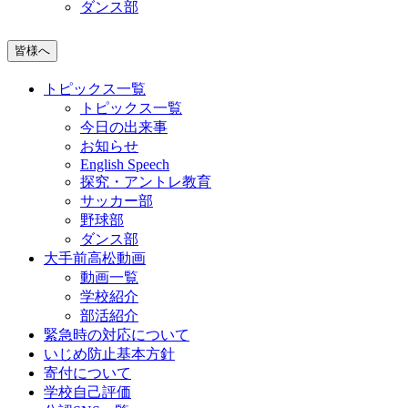
ダンス部
皆様へ
トピックス一覧
トピックス一覧
今日の出来事
お知らせ
English Speech
探究・アントレ教育
サッカー部
野球部
ダンス部
大手前高松動画
動画一覧
学校紹介
部活紹介
緊急時の対応について
いじめ防止基本方針
寄付について
学校自己評価