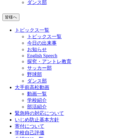
ダンス部
皆様へ
トピックス一覧
トピックス一覧
今日の出来事
お知らせ
English Speech
探究・アントレ教育
サッカー部
野球部
ダンス部
大手前高松動画
動画一覧
学校紹介
部活紹介
緊急時の対応について
いじめ防止基本方針
寄付について
学校自己評価