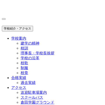
学校紹介・アクセス
学校案内
建学の精神
校訓
理事長・学校長挨拶
学校の沿革
校歌
制服
校章
合格実績
過去実績
アクセス
送迎駐車場案内
スクールバス
倉田学園グラウンド