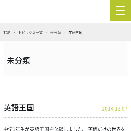
TOP
⁄
トピックス一覧
⁄
未分類
⁄
英語王国
未分類
英語王国
2014.12.07
中学1年生が
英語王国
を体験しました。 英語だけの世界を