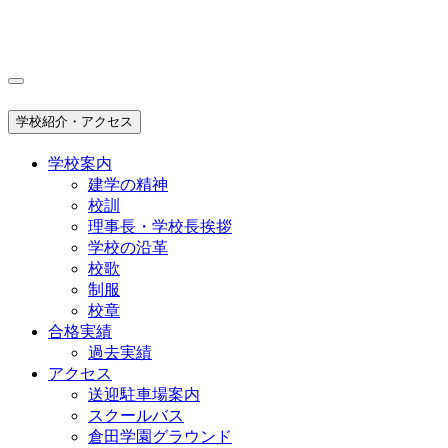
学校紹介・アクセス
学校案内
建学の精神
校訓
理事長・学校長挨拶
学校の沿革
校歌
制服
校章
合格実績
過去実績
アクセス
送迎駐車場案内
スクールバス
倉田学園グラウンド