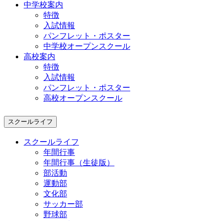
中学校案内
特徴
入試情報
パンフレット・ポスター
中学校オープンスクール
高校案内
特徴
入試情報
パンフレット・ポスター
高校オープンスクール
スクールライフ
スクールライフ
年間行事
年間行事（生徒版）
部活動
運動部
文化部
サッカー部
野球部