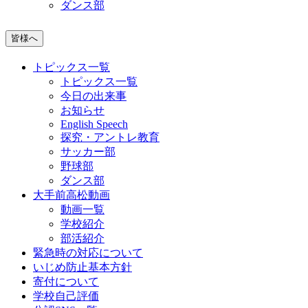
ダンス部
皆様へ
トピックス一覧
トピックス一覧
今日の出来事
お知らせ
English Speech
探究・アントレ教育
サッカー部
野球部
ダンス部
大手前高松動画
動画一覧
学校紹介
部活紹介
緊急時の対応について
いじめ防止基本方針
寄付について
学校自己評価