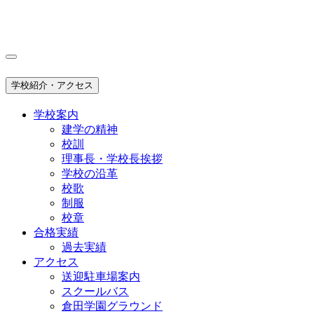
学校紹介・アクセス
学校案内
建学の精神
校訓
理事長・学校長挨拶
学校の沿革
校歌
制服
校章
合格実績
過去実績
アクセス
送迎駐車場案内
スクールバス
倉田学園グラウンド