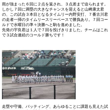
雨が強まった６回に２点を返され、３点差まで迫られます。
しかし７回に満塁の大きなチャンスを迎えると山﨑康太君
の、この試合３本目となるタイムリー内野安打、７番古川君
の走者一掃のタイムリースリーベースで勝負あり。７回コー
ルドで水曜日の準々決勝へと駒を進めました。
先発の宇良君は１人で７回を投げきりました。チームはこれ
で３試合連続のコールド勝ちです！
走塁や守備、バッティング、あらゆることに課題も見えた試