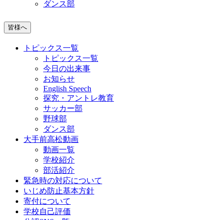
ダンス部
皆様へ
トピックス一覧
トピックス一覧
今日の出来事
お知らせ
English Speech
探究・アントレ教育
サッカー部
野球部
ダンス部
大手前高松動画
動画一覧
学校紹介
部活紹介
緊急時の対応について
いじめ防止基本方針
寄付について
学校自己評価