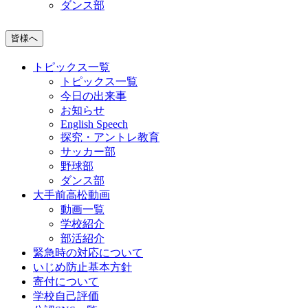
ダンス部
皆様へ
トピックス一覧
トピックス一覧
今日の出来事
お知らせ
English Speech
探究・アントレ教育
サッカー部
野球部
ダンス部
大手前高松動画
動画一覧
学校紹介
部活紹介
緊急時の対応について
いじめ防止基本方針
寄付について
学校自己評価