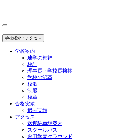
学校紹介・アクセス
学校案内
建学の精神
校訓
理事長・学校長挨拶
学校の沿革
校歌
制服
校章
合格実績
過去実績
アクセス
送迎駐車場案内
スクールバス
倉田学園グラウンド