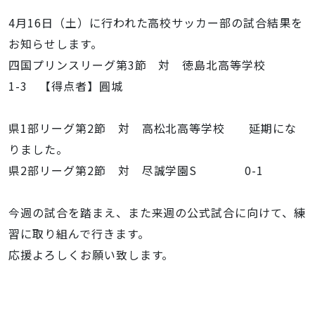
4
月
16
日（土）に行われた高校サッカー部の試合結果を
お知らせします。
四国プリンスリーグ第
3
節 対 徳島北高等学校
1-3
【得点者】圓城
県
1
部リーグ第
2
節 対 高松北高等学校 延期にな
りました。
県
2
部リーグ第
2
節 対 尽誠学園
S
0-1
今週の試合を踏まえ、また来週の公式試合に向けて、練
習に取り組んで行きます。
応援よろしくお願い致します。