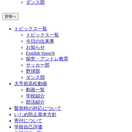
ダンス部
皆様へ
トピックス一覧
トピックス一覧
今日の出来事
お知らせ
English Speech
探究・アントレ教育
サッカー部
野球部
ダンス部
大手前高松動画
動画一覧
学校紹介
部活紹介
緊急時の対応について
いじめ防止基本方針
寄付について
学校自己評価