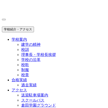
学校紹介・アクセス
学校案内
建学の精神
校訓
理事長・学校長挨拶
学校の沿革
校歌
制服
校章
合格実績
過去実績
アクセス
送迎駐車場案内
スクールバス
倉田学園グラウンド