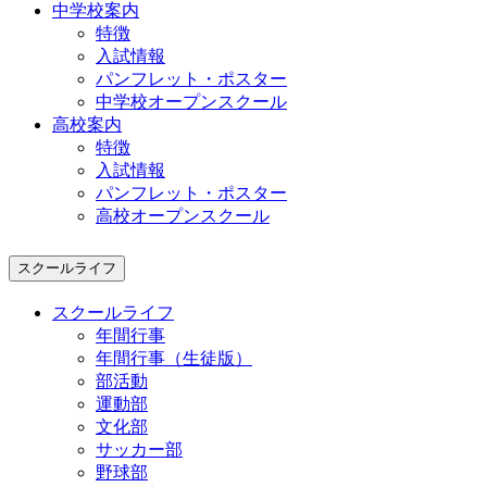
中学校案内
特徴
入試情報
パンフレット・ポスター
中学校オープンスクール
高校案内
特徴
入試情報
パンフレット・ポスター
高校オープンスクール
スクールライフ
スクールライフ
年間行事
年間行事（生徒版）
部活動
運動部
文化部
サッカー部
野球部