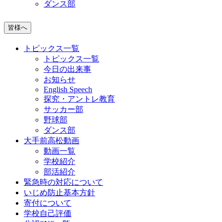
ダンス部
皆様へ
トピックス一覧
トピックス一覧
今日の出来事
お知らせ
English Speech
探究・アントレ教育
サッカー部
野球部
ダンス部
大手前高松動画
動画一覧
学校紹介
部活紹介
緊急時の対応について
いじめ防止基本方針
寄付について
学校自己評価