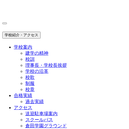
学校紹介・アクセス
学校案内
建学の精神
校訓
理事長・学校長挨拶
学校の沿革
校歌
制服
校章
合格実績
過去実績
アクセス
送迎駐車場案内
スクールバス
倉田学園グラウンド