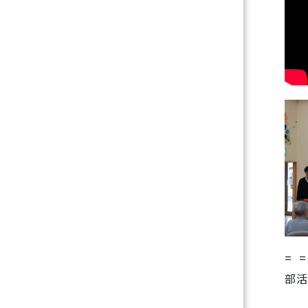
= =
部活