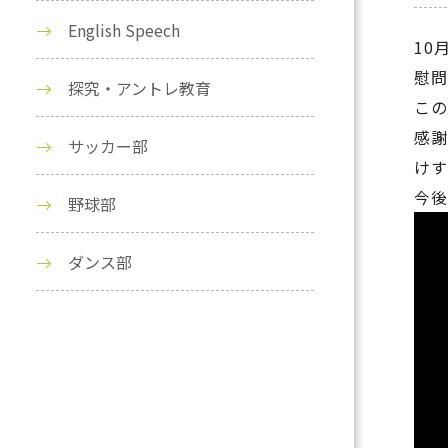
English Speech
10
慰問
探究・アントレ教育
この
感謝
サッカー部
けす
今後
野球部
ダンス部