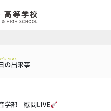
AY'S NEWS
日の出来事
音学部 慰問LIVE