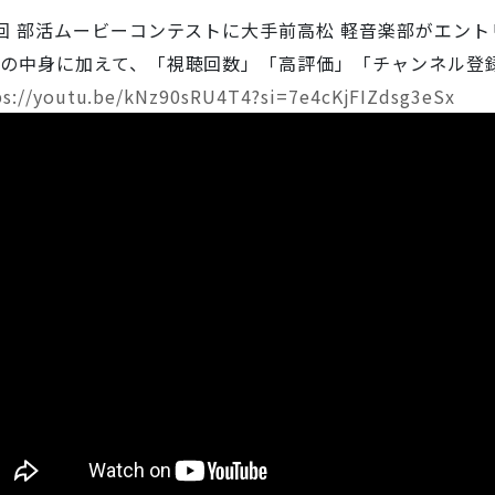
回 部活ムービーコンテストに大手前高松 軽音楽部がエン
の中身に加えて、「視聴回数」「高評価」「チャンネル登録
ps://youtu.be/kNz90sRU4T4?si=7e4cKjFIZdsg3eSx