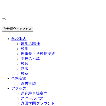
学校紹介・アクセス
学校案内
建学の精神
校訓
理事長・学校長挨拶
学校の沿革
校歌
制服
校章
合格実績
過去実績
アクセス
送迎駐車場案内
スクールバス
倉田学園グラウンド