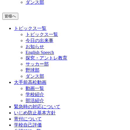
ダンス部
皆様へ
トピックス一覧
トピックス一覧
今日の出来事
お知らせ
English Speech
探究・アントレ教育
サッカー部
野球部
ダンス部
大手前高松動画
動画一覧
学校紹介
部活紹介
緊急時の対応について
いじめ防止基本方針
寄付について
学校自己評価