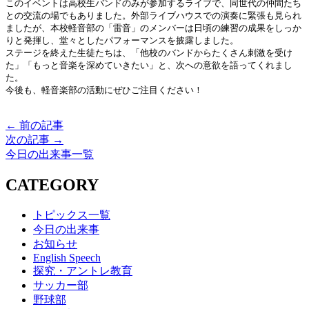
このイベントは高校生バンドのみが参加するライブで、同世代の仲間たち
との交流の場でもありました。外部ライブハウスでの演奏に緊張も見られ
ましたが、本校軽音部の「雷音」のメンバーは日頃の練習の成果をしっか
りと発揮し、堂々としたパフォーマンスを披露しました。
ステージを終えた生徒たちは、「他校のバンドからたくさん刺激を受け
た」「もっと音楽を深めていきたい」と、次への意欲を語ってくれまし
た。
今後も、軽音楽部の活動にぜひご注目ください！
← 前の記事
次の記事 →
今日の出来事一覧
CATEGORY
トピックス一覧
今日の出来事
お知らせ
English Speech
探究・アントレ教育
サッカー部
野球部