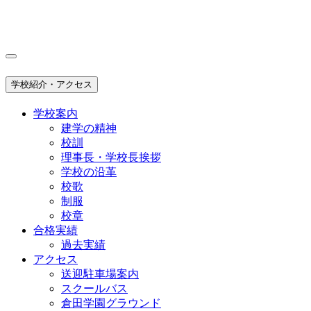
学校紹介・アクセス
学校案内
建学の精神
校訓
理事長・学校長挨拶
学校の沿革
校歌
制服
校章
合格実績
過去実績
アクセス
送迎駐車場案内
スクールバス
倉田学園グラウンド