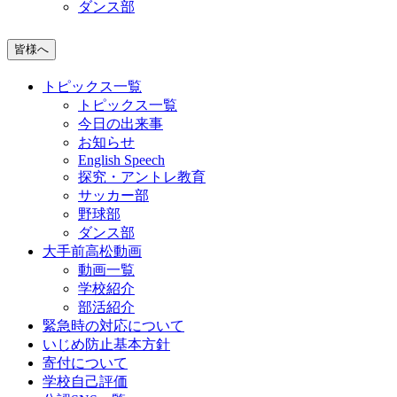
ダンス部
皆様へ
トピックス一覧
トピックス一覧
今日の出来事
お知らせ
English Speech
探究・アントレ教育
サッカー部
野球部
ダンス部
大手前高松動画
動画一覧
学校紹介
部活紹介
緊急時の対応について
いじめ防止基本方針
寄付について
学校自己評価